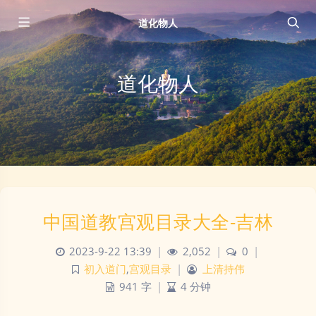
道化物人
道化物人
中国道教宫观目录大全-吉林
2023-9-22 13:39
|
2,052
|
0
|
初入道门
,
宫观目录
|
上清持伟
941 字
|
4 分钟