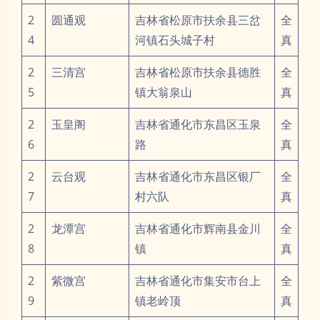
2
圆通观
吉林省松原市扶余县三岔
全
4
河镇石头城子村
真
2
三清宫
吉林省松原市扶余县德胜
全
5
镇大翁泉山
真
2
玉皇阁
吉林省通化市东昌区玉泉
全
6
路
真
2
云台观
吉林省通化市东昌区银厂
全
7
村六队
真
2
龙潭宫
吉林省通化市辉南县金川
全
8
镇
真
2
紫微宫
吉林省通化市集安市台上
全
9
镇老岭顶
真