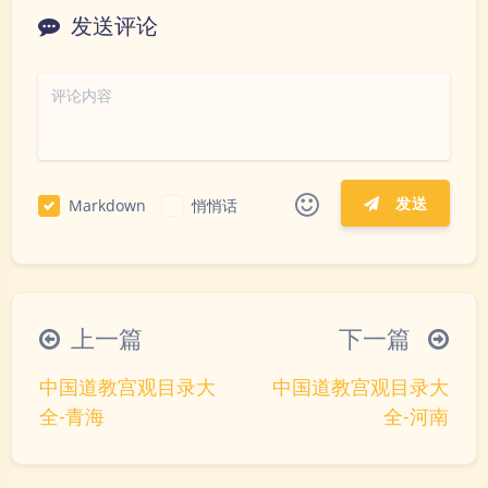
发送评论
发送
Markdown
悄悄话
|´・ω・)ノ
ヾ(≧∇≦*)ゝ
(☆ω☆)
（╯‵□′）╯︵┴─┴
￣﹃￣
(/ω＼)
上一篇
下一篇
∠( ᐛ 」∠)＿
(๑•̀ㅁ•́ฅ)
→_→
中国道教宫观目录大
中国道教宫观目录大
୧(๑•̀⌄•́๑)૭
٩(ˊᗜˋ*)و
(ノ°ο°)ノ
全-青海
全-河南
(´இ皿இ｀)
⌇●﹏●⌇
(ฅ´ω`ฅ)
(╯°A°)╯︵○○○
φ(￣∇￣o)