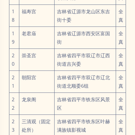
1
福寿宫
吉林省辽源市龙山区东吉
全
8
街十委
真
1
老君庙
吉林省辽源市西安区富国
全
9
街
真
2
崇圣宫
吉林省四平市双辽市辽西
全
0
街道吉兴委
真
2
朝阳宫
吉林省四平市双辽市辽北
全
1
街道北顺委6组
真
2
龙泉阁
吉林省四平市铁东区风景
全
2
区
真
2
三清观（固定
吉林省四平市铁东区叶赫
全
3
处所）
满族镇影视城
真