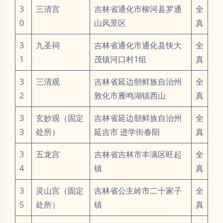
3
三清宫
吉林省通化市柳河县罗通
全
0
山风景区
真
3
九圣祠
吉林省通化市通化县快大
全
1
茂镇河口村1组
真
3
三清观
吉林省延边朝鲜族自治州
全
2
敦化市雁鸣湖镇西山
真
3
玄妙观（固定
吉林省延边朝鲜族自治州
全
3
处所）
延吉市 进学街春阳
真
3
五龙宫
吉林省吉林市丰满区旺起
全
4
镇
真
3
灵山宫（固定
吉林省公主岭市二十家子
全
5
处所）
镇
真