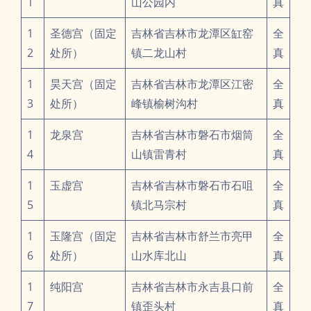
1
山公园内
真
1
圣德宫（固定
吉林省吉林市龙潭区缸窑
全
2
处所）
镇二龙山村
真
1
昊天宫（固定
吉林省吉林市龙潭区江密
全
3
处所）
峰镇榆树沟村
真
1
龙泉宫
吉林省吉林市磐石市烟筒
全
4
山镇雷青村
真
1
玉虚宫
吉林省吉林市磐石市石咀
全
5
镇北马宗村
真
1
玉隆宫（固定
吉林省吉林市舒兰市亮甲
全
6
处所）
山水库北山
真
1
纯阳宫
吉林省吉林市永吉县口前
全
7
镇歪头村
真