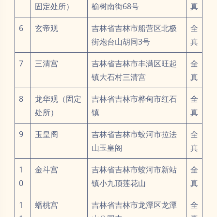
固定处所）
榆树南街68号
真
6
玄帝观
吉林省吉林市船营区北极
全
街炮台山胡同3号
真
7
三清宫
吉林省吉林市丰满区旺起
全
镇大石村三清宫
真
8
龙华观（固定
吉林省吉林市桦甸市红石
全
处所）
镇
真
9
玉皇阁
吉林省吉林市蛟河市拉法
全
山玉皇阁
真
1
金斗宫
吉林省吉林市蛟河市新站
全
0
镇小九顶莲花山
真
1
蟠桃宫
吉林省吉林市龙潭区龙潭
全