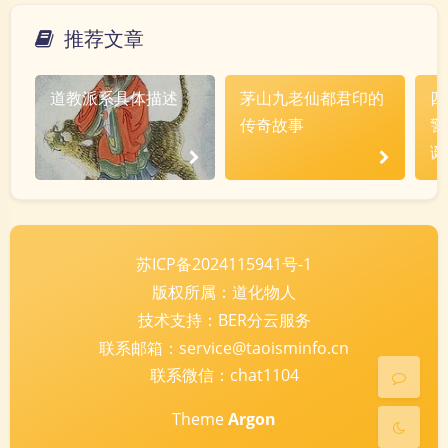
ヾ(´･ ･｀｡)ノ"
( ง ᵒ̌皿ᵒ̌)ง⁼³₌₃
(ó﹏ò｡)
推荐文章
Σ(っ °Д °;)っ
( ,,´･ω･)ﾉ"(´っω･｀｡)
╮(╯▽╰)╭
o(*////▽////*)q
＞﹏＜
道教派系具体描述
茅山九老仙都君印的
四
( ๑´•ω•) "(ㆆᴗㆆ)
传奇故事
警
诞
夜间模式
苏ICP备2024115941号-1
版权所属：道化物人
Sans Serif
Serif
技术支持：BER分云服务
浅阴影
深阴影
联系邮箱：service@taoisminfo.cn
联系微信：
chat1104
关闭
日落
暗化
灰度
Theme
Argon