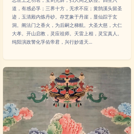
忘世上之功名；宝剑光辉，扫人间之妖怪。四生六
道，有感必孚；三界十方，无求不应；黄鹄溪头留圣
迹，玉清殿内炼丹砂。存芝象于丹崖，显仙踪于玄
洞。阐法门之香火，为后嗣之梯航。大圣大慈，大仁
大孝。开山启教，灵应祖师。天雷上相，灵宝真人。
纯阳演政警化孚佑帝君，兴行妙道天…