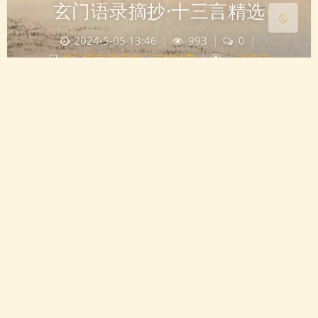
玄门语录摘抄·十三言精选
2024-5-05 13:46
|
993
|
0
|
修行指南
,
学道修行
,
道学经典
|
上清持伟
7921 字
|
31 分钟
一、心存邪僻，任尔烧香无点益，身扶正大，见吾不
拜又何妨？ 出自：河南安阳长春观老君洞的楹联，
这是一副著名的古代楹联，位于河南安阳西部南海水
库边的白玉山长春观。一般是贴在王灵官前的。王灵
官是道教灵官之首，三十六雷部众将之首，就是雷公
之一。 心存邪僻，任尔烧香无点益身扶正大，见吾
不拜又何妨 这是河南安阳的长春观老君洞的一幅对
联。从这幅对联看，道教的神似…