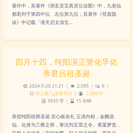
著作中，其著作《洞玄灵宝真灵位业图》中，九老仙
都君列于第四中位、左位第九位；其著作《登真隐
诀》中记载「谨关启太清玄…
四月十四，纯阳演正警化孚佑
帝君吕祖圣诞
2024-5-20 21:21
|
2,595
|
0
|
初入道门
,
道教节日
|
上清持伟
3933 字
|
15 分钟
恭贺纯阳祖师圣诞 至心皈命礼 玉清内相，金阙选
仙。化身为三教之师，掌法判五雷之令。黄粱梦觉，