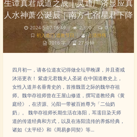
生谭真君成道之辰｜灵通广济显应真
人水神萧公诞辰｜南方七宿星君下降
2024-5-07 16:49
|
2,390
|
0
|
初入道门
,
道教节日
|
上清持伟
7016 字
|
27 分钟
四月初一，请各位道友记得做全坛早晚课，并且斋戒
沐浴更衣！ 紫虚元君魏夫人圣诞 在中国道教史上，
女性入道并名垂青史的，首推魏晋之际的魏华存祖
师。魏华存祖师曾在王屋山修道，撰写道教经典《黄
庭经》，在济源、沁阳一带被百姓尊为「二仙奶
奶」。 魏华存祖师长期生活在洛阳，耳濡目染天师
道的传道经典和方式，以及在洛阳流传的养炼经典，
诸如《太平经》和《周易参同契》等…