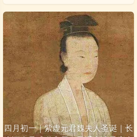
四月初一｜紫虚元君魏夫人圣诞｜长