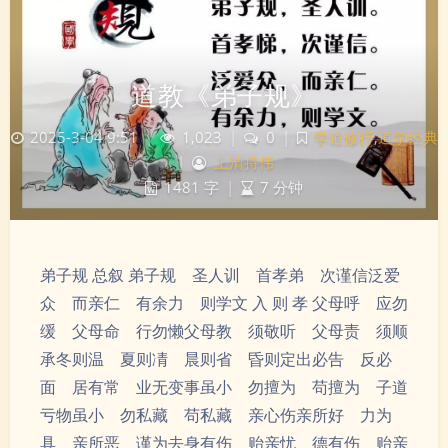
道教《弟子规》
2025-3-04 9:51
|
1,023
|
0
|
学道修行
,
道学经典
|
上清持伟
1481 字
|
7 分钟
弟子规 总叙 弟子规 圣人训 首孝弟 次谨信泛爱
众 而亲仁 有余力 则学文 入 则 孝 父母呼 应勿
缓 父母命 行勿懒父母教 须敬听 父母责 须顺
承冬则温 夏则凊 晨则省 昏则定出必告 反必
面 居有常 业无变事虽小 勿擅为 苟擅为 子道
亏物虽小 勿私藏 苟私藏 亲心伤亲所好 力为
具 亲所恶 谨为去身有伤 贻亲忧 德有伤 贻亲