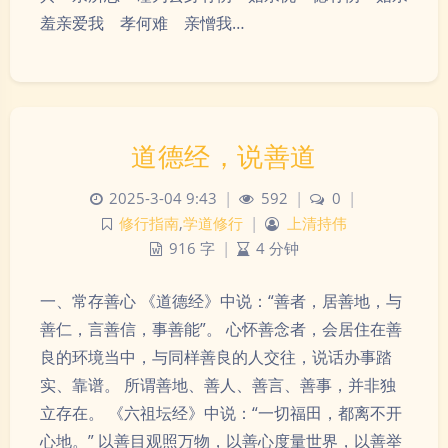
羞亲爱我 孝何难 亲憎我…
道德经，说善道
2025-3-04 9:43
|
592
|
0
|
修行指南
,
学道修行
|
上清持伟
916 字
|
4 分钟
一、常存善心 《道德经》中说：“善者，居善地，与
善仁，言善信，事善能”。 心怀善念者，会居住在善
良的环境当中，与同样善良的人交往，说话办事踏
实、靠谱。 所谓善地、善人、善言、善事，并非独
立存在。 《六祖坛经》中说：“一切福田，都离不开
心地。” 以善目观照万物，以善心度量世界，以善举