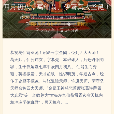
四月初八，葛仙翁、伊喜真人圣诞！
2024-5-15 12:51
|
1,195
|
0
|
初入道门
,
道教节日
|
上清持伟
6198 字
|
24 分钟
恭祝葛仙翁圣诞！诏命玉京金阙，位列四大天师！
葛天师，仙公讳玄，字孝先，本琅琊人，后迁丹阳句
容，生于汉延熹七年甲辰四月初八。 仙翁生而秀
颖，英姿振发，天才超轶，性识明茂，学通古今，经
传子史靡不概览。与张道陵天师、许逊天师、萨守坚
天师合称四大天师、“金阙玉神慈悲普度张葛许萨四
大真君”等，道教尊为“太极左宫仙翁雷霆玄省天机内
相冲应孚佑真君”，居天机府。…