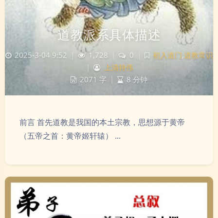
道教派系具体描述
2025-3-04 9:52
|
1,728
|
0
|
初入道门
,
道教常识
|
上清持伟
2071 字
|
8 分钟
前言 首先道教是我国的本土宗教，思想源于黄帝
（五帝之首：黄帝姬轩辕） ...