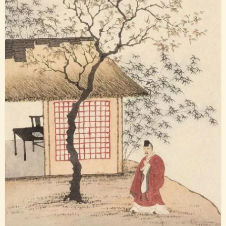
夜间模式
Sans Serif
Serif
浅阴影
深阴影
关闭
日落
暗化
灰度