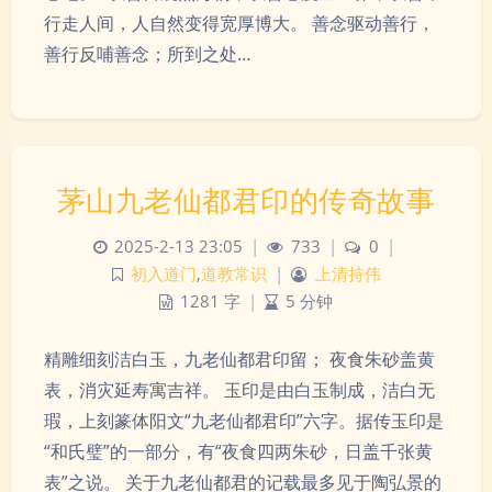
行走人间，人自然变得宽厚博大。 善念驱动善行，
善行反哺善念；所到之处…
茅山九老仙都君印的传奇故事
2025-2-13 23:05
|
733
|
0
|
初入道门
,
道教常识
|
上清持伟
1281 字
|
5 分钟
精雕细刻洁白玉，九老仙都君印留； 夜食朱砂盖黄
表，消灾延寿寓吉祥。 玉印是由白玉制成，洁白无
瑕，上刻篆体阳文“九老仙都君印”六字。据传玉印是
“和氏璧”的一部分，有“夜食四两朱砂，日盖千张黄
表”之说。 关于九老仙都君的记载最多见于陶弘景的