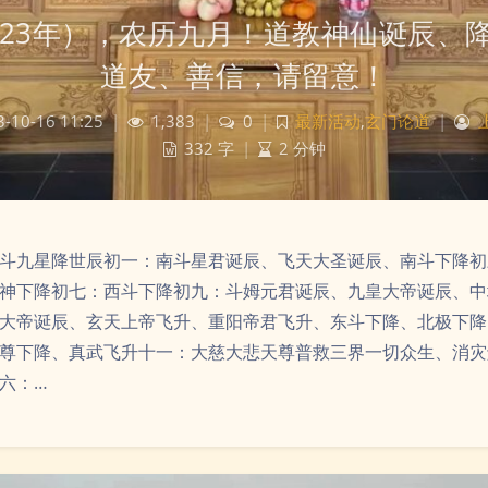
023年），农历九月！道教神仙诞辰、
道友、善信，请留意！
-10-16 11:25
|
1,383
|
0
|
最新活动
,
玄门论道
|
332 字
|
2 分钟
斗九星降世辰初一：南斗星君诞辰、飞天大圣诞辰、南斗下降初
神下降初七：西斗下降初九：斗姆元君诞辰、九皇大帝诞辰、中
大帝诞辰、玄天上帝飞升、重阳帝君飞升、东斗下降、北极下降
尊下降、真武飞升十一：大慈大悲天尊普救三界一切众生、消灾
六：…