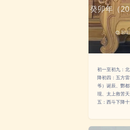
癸卯年（2
2023
初一至初九：北
降初四：五方雷
爷）诞辰、酆都
现、太上救苦天
五：西斗下降十