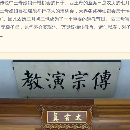
传说中王母娘娘开蟠桃会的日子。西王母的圣诞日是农历的七月
王母娘娘要在瑶池举行盛大的蟠桃会，天界各路神仙都会集于瑶
会”。因此农历三月初三也成为了一个重要的道教节日。 西王母宝
，无极圣母，龙华盛会宴瑶池，万灵统御传教旨。诸仙献寿，列
…