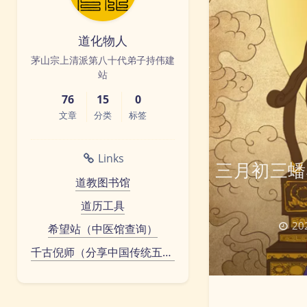
道化物人
茅山宗上清派第八十代弟子持伟建
站
76
15
0
文章
分类
标签
Links
三月初三蟠
道教图书馆
道历工具
20
希望站（中医馆查询）
千古倪师（分享中国传统五术）