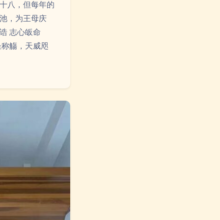
十八，但每年的
池，为王母庆
诰 志心皈命
圣称觴，天威咫