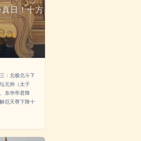
降真日！十方
上清持伟
三：北极北斗下
坛元帅（太子
、东华帝君降
解厄天尊下降十