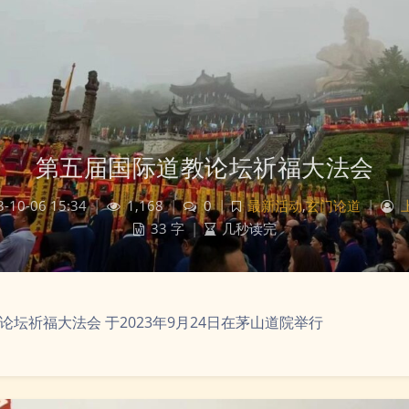
第五届国际道教论坛祈福大法会
-10-06 15:34
|
1,168
|
0
|
最新活动
,
玄门论道
|
33 字
|
几秒读完
论坛祈福大法会 于2023年9月24日在茅山道院举行