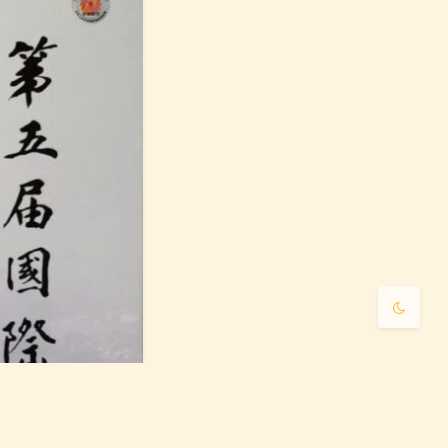
夜间模式
Sans Serif
Serif
浅阴影
深阴影
关闭
日落
暗化
灰度