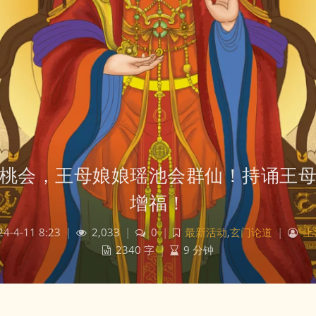
桃会，王母娘娘瑶池会群仙！持诵王
增福！
24-4-11 8:23
|
2,033
|
0
|
最新活动
,
玄门论道
|
上
2340 字
|
9 分钟