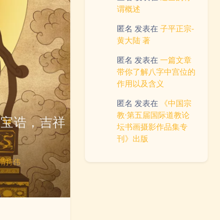
谓概述
匿名
发表在
子平正宗-
黄大陆 著
匿名
发表在
一篇文章
带你了解八字中宫位的
作用以及含义
匿名
发表在
《中国宗
教·第五届国际道教论
母宝诰，吉祥
坛书画摄影作品集专
刊》出版
清持伟