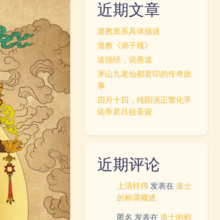
近期文章
道教派系具体描述
道教《弟子规》
道德经，说善道
茅山九老仙都君印的传奇故
事
四月十四，纯阳演正警化孚
佑帝君吕祖圣诞
近期评论
上清持伟
发表在
道士
的称谓概述
匿名
发表在
道士的称