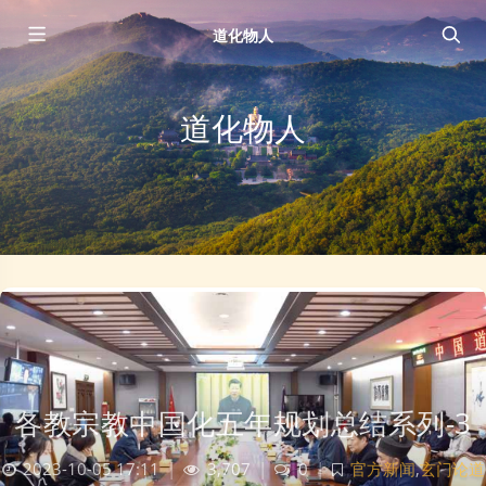
道化物人
道化物人
各教宗教中国化五年规划总结系列-3
2023-10-05 17:11
|
3,707
|
0
|
官方新闻
,
玄门论道