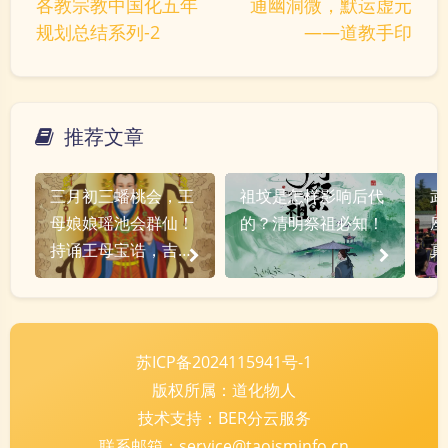
各教宗教中国化五年
通幽洞微，默运虚元
୧(๑•̀⌄•́๑)૭
٩(ˊᗜˋ*)و
(ノ°ο°)ノ
规划总结系列-2
——道教手印
(´இ皿இ｀)
⌇●﹏●⌇
(ฅ´ω`ฅ)
(╯°A°)╯︵○○○
φ(￣∇￣o)
ヾ(´･ ･｀｡)ノ"
( ง ᵒ̌皿ᵒ̌)ง⁼³₌₃
(ó﹏ò｡)
推荐文章
Σ(っ °Д °;)っ
( ,,´･ω･)ﾉ"(´っω･｀｡)
╮(╯▽╰)╭
o(*////▽////*)q
＞﹏＜
三月初三蟠桃会，王
祖坟是怎样影响后代
武
( ๑´•ω•) "(ㆆᴗㆆ)
母娘娘瑶池会群仙！
的？清明祭祖必知！
座
持诵王母宝诰，吉祥
真
增福！
礼
夜间模式
苏ICP备2024115941号-1
版权所属：道化物人
Sans Serif
Serif
技术支持：BER分云服务
浅阴影
深阴影
联系邮箱：service@taoisminfo.cn