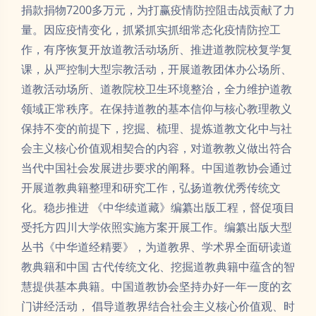
捐款捐物7200多万元，为打赢疫情防控阻击战贡献了力
量。因应疫情变化，抓紧抓实抓细常态化疫情防控工
作，有序恢复开放道教活动场所、推进道教院校复学复
课，从严控制大型宗教活动，开展道教团体办公场所、
道教活动场所、道教院校卫生环境整治，全力维护道教
领域正常秩序。在保持道教的基本信仰与核心教理教义
保持不变的前提下，挖掘、梳理、提炼道教文化中与社
会主义核心价值观相契合的内容，对道教教义做出符合
当代中国社会发展进步要求的阐释。中国道教协会通过
开展道教典籍整理和研究工作，弘扬道教优秀传统文
化。稳步推进 《中华续道藏》编纂出版工程，督促项目
受托方四川大学依照实施方案开展工作。编纂出版大型
丛书《中华道经精要》，为道教界、学术界全面研读道
教典籍和中国 古代传统文化、挖掘道教典籍中蕴含的智
慧提供基本典籍。中国道教协会坚持办好一年一度的玄
门讲经活动， 倡导道教界结合社会主义核心价值观、时