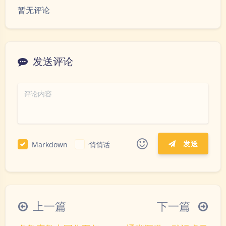
暂无评论
发送评论
发送
Markdown
悄悄话
|´・ω・)ノ
ヾ(≧∇≦*)ゝ
(☆ω☆)
（╯‵□′）╯︵┴─┴
￣﹃￣
(/ω＼)
上一篇
下一篇
∠( ᐛ 」∠)＿
(๑•̀ㅁ•́ฅ)
→_→