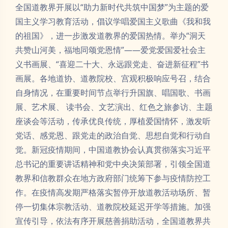
全国道教界开展以“助力新时代共筑中国梦”为主题的爱
国主义学习教育活动，倡议学唱爱国主义歌曲《我和我
的祖国》，进一步激发道教界的爱国热情。举办“洞天
共赞山河美，福地同颂党恩情”——爱党爱国爱社会主
义书画展、“喜迎二十大、永远跟党走、奋进新征程”书
画展。各地道协、道教院校、宫观积极响应号召，结合
自身情况，在重要时间节点举行升国旗、唱国歌、书画
展、艺术展、 读书会、文艺演出、红色之旅参访、主题
座谈会等活动，传承优良传统，厚植爱国情怀，激发听
党话、感党恩、跟党走的政治自觉、思想自觉和行动自
觉。新冠疫情期间，中国道教协会认真贯彻落实习近平
总书记的重要讲话精神和党中央决策部署，引领全国道
教界和信教群众在地方政府部门统筹下参与疫情防控工
作。在疫情高发期严格落实暂停开放道教活动场所、暂
停一切集体宗教活动、道教院校延迟开学等措施。加强
宣传引导，依法有序开展慈善捐助活动，全国道教界共