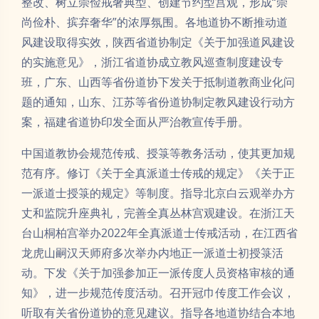
整改、树立崇俭戒奢典型、创建节约型宫观，形成“崇
尚俭朴、摈弃奢华”的浓厚氛围。各地道协不断推动道
风建设取得实效，陕西省道协制定《关于加强道风建设
的实施意见》，浙江省道协成立教风巡查制度建设专
班，广东、山西等省份道协下发关于抵制道教商业化问
题的通知，山东、江苏等省份道协制定教风建设行动方
案，福建省道协印发全面从严治教宣传手册。
中国道教协会规范传戒、授箓等教务活动，使其更加规
范有序。修订《关于全真派道士传戒的规定》《关于正
一派道士授箓的规定》等制度。指导北京白云观举办方
丈和监院升座典礼，完善全真丛林宫观建设。在浙江天
台山桐柏宫举办2022年全真派道士传戒活动，在江西省
龙虎山嗣汉天师府多次举办内地正一派道士初授箓活
动。下发《关于加强参加正一派传度人员资格审核的通
知》，进一步规范传度活动。召开冠巾传度工作会议，
听取有关省份道协的意见建议。指导各地道协结合本地