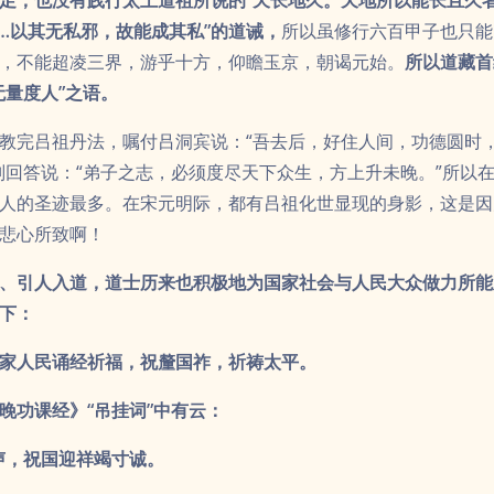
、引人入道，道士历来也积极地为国家社会与人民大众做力所能
下：
家人民诵经祈福，祝釐国祚，祈祷太平。
晚功课经》“吊挂词”中有云：
声，祝国迎祥竭寸诚。
，今朝香霭玉炉焚。
，帝道遐昌日月明。
，岁稔丰登乐太平。”
的“愿国安民丰、时和岁稔”以及“向来诵经福无边，风调雨顺民安
顺的内容。此祝愿中，不仅有爱国忠君的思想，也有体恤苍生的
讲忠孝神仙，强调修道必须忠君孝亲。古代君王象征国家社稷，