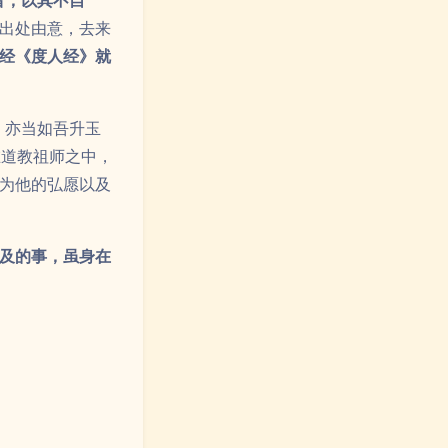
及的事，虽身在
乐”这类祈祷国
悲愿。
忠于君王就是忠