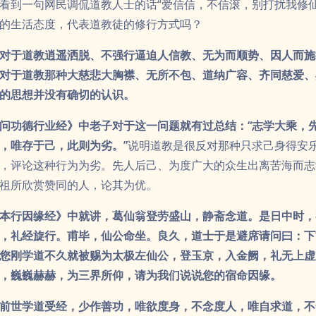
看到一句网民调侃道教人士的话“爱信信，不信滚，别打扰我修仙
的生活态度，代表道教徒的修行方式吗？
对于道教逍遥洒脱、不强行逼迫人信教、无为而顺势、因人而施
对于道教那种大慈悲大胸襟、无所不包、道纳广容、齐同慈爱、
生的思想并没有确切的认识。
问功德行业经》中老子对于这一问题就有过总结：“志学大乘，
，唯存于己，此则为劣。”
说明道教是很反对那种只求己身得安
，评论这种行为为劣。先人后己、为度广大的众生出离苦海而志
祖所欣赏赞同的人，论其为优。
本行因缘经》中就讲，葛仙翁登劳盛山，静斋念道。是日中时，
，礼经旋行。甫毕，仙公命坐。良久，道士于是避席请问曰：下
您刚学道不久就被赐为太极左仙公，登玉京，入金阙，礼无上虚
，巍巍赫赫，为三界所仰，请为我们说说您的宿命因缘。
前世学道受经，少作善功，唯欲度身，不念度人，唯自求道，不