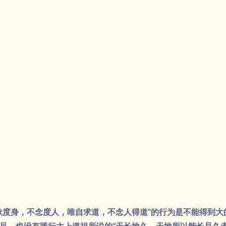
欲度身，不念度人，唯自求道，不念人得道”的行为是不能得到大
足，也没有践行太上道祖所说的“天长地久。天地所以能长且久
…以其无私邪，故能成其私”的道诫，
所以虽修行六百甲子也只能
，不能超凌三界，游乎十方，仰瞻玉京，朝谒元始。
所以道藏首
无量度人”之语。
教完吕祖丹法，嘱付吕洞宾说：“吾去后，好住人间，功德圆时
则回答说：“弟子之志，必须度尽天下众生，方上升未晚。”所以
人的圣迹最多。在宋元明际，都有吕祖化世显现的身影，这是因
悲心所致啊！