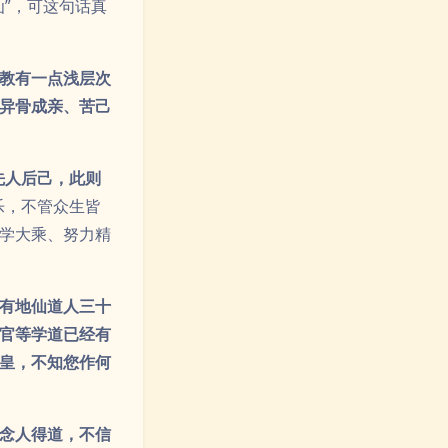
”，可这句话真
教有一点浅层次
异骨成亲、苦己
先人后己，此则
乐，不管众生皆
学大乘、努力精
有地仙道人三十
官等学道已经有
皇，不知您作何
念人得道，不信