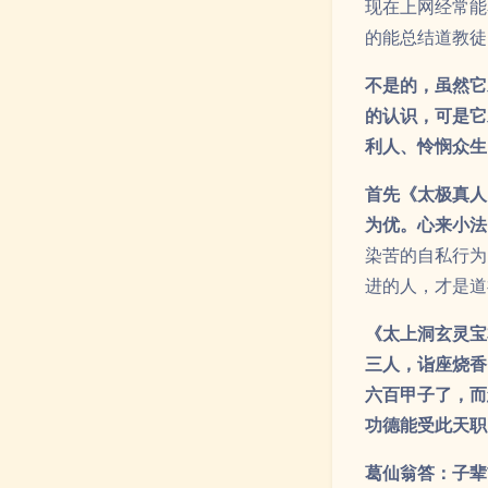
现在上网经常能
的能总结道教徒
不是的，虽然它
的认识，可是它
利人、怜悯众
首先《太极真人
为优。心来小法
染苦的自私行为
进的人，才是道
《太上洞玄灵宝
三人，诣座烧香
六百甲子了，而
功德能受此天职
葛仙翁答：子辈