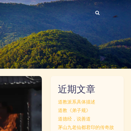
近期文章
道教派系具体描述
道教《弟子规》
道德经，说善道
茅山九老仙都君印的传奇故