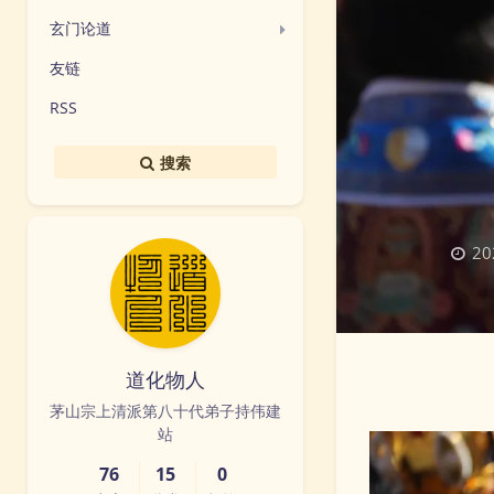
玄门论道
友链
RSS
搜索
20
道化物人
茅山宗上清派第八十代弟子持伟建
站
76
15
0