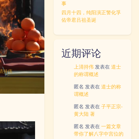
事
四月十四，纯阳演正警化孚
佑帝君吕祖圣诞
近期评论
上清持伟
发表在
道士
清持伟
的称谓概述
匿名
发表在
道士的称
谓概述
匿名
发表在
子平正宗-
黄大陆 著
匿名
发表在
一篇文章
带你了解八字中宫位的