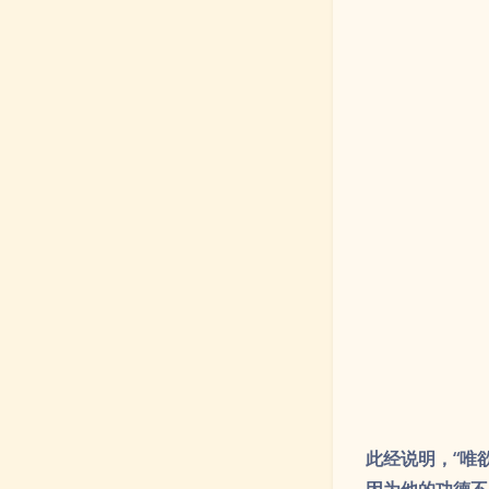
此经说明，“唯
因为他的功德不
生，故能长生…
自在，长生不死
有“仙道贵生，
昔日钟离权祖师
虚矣！”吕洞宾
关于吕祖度化世
他怜悯众生的大