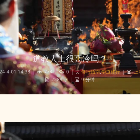
道教人士很高冷吗？
24-4-01 14:38
|
774
|
0
|
修行指南
,
学道修行
|
上
2289 字
|
9 分钟