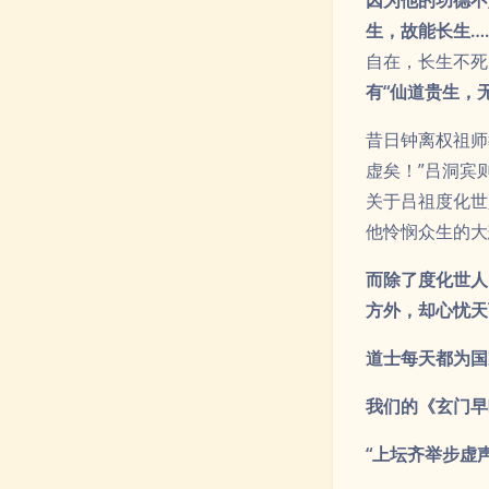
而除了度化世人
方外，却心忧天
道士每天都为国
我们的《玄门早
“上坛齐举步虚
当日陈情金阙内
皇图巩固山河壮
万民瞻仰尧舜日
和忏悔发愿词中
泰民安、风调雨
道教净明道一直