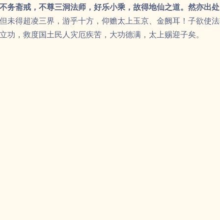
不务斋戒，不尊三洞法师，好乐小乘，故得地仙之道。然亦出处
但未得超凌三界，游乎十方，仰赡太上玉京、金阙耳！子欲使法
立功，救度国土民人灾厄疾苦，大功德满，太上赐迎子矣。