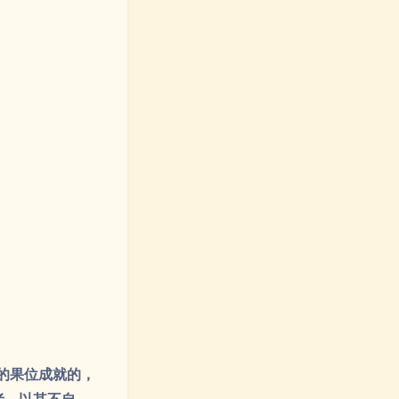
的果位成就的，
者，以其不自
出处由意，去来
经《度人经》就
，亦当如吾升玉
在道教祖师之中，
为他的弘愿以及